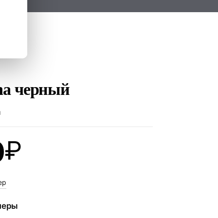
ina черный
ы
0
₽
ер
меры