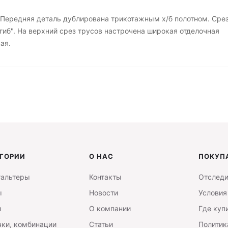
. Передняя деталь дублирована трикотажным х/б полотном. Сре
гиб". На верхний срез трусов настрочена широкая отделочная
ая.
ГОРИИ
О НАС
ПОКУП
гальтеры
Контакты
Отследи
ы
Новости
Условия
и
О компании
Где куп
ки, комбинации
Статьи
Политик